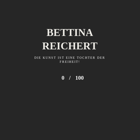
BETTINA
REICHERT
DIE KUNST IST EINE TOCHTER DER
FREIHEIT!
0
/
100