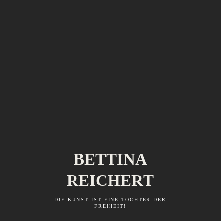
BETTINA
REICHERT
DIE KUNST IST EINE TOCHTER DER
FREIHEIT!