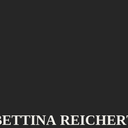
BETTINA REICHER