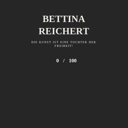
+49 151 226 033 78
BETTINA
SEITEN
REICHERT
Vita
Kontakt
DIE KUNST IST EINE TOCHTER DER
FREIHEIT!
Portfolio
Kurse
0
/
100
Ausstellungen
RECHTLICHES
Impressum
Datenschutz
Privatsphäre